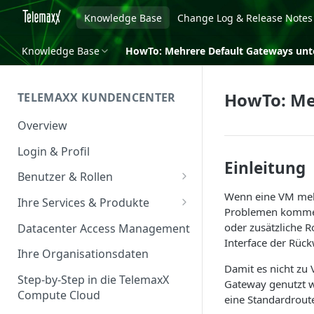
Knowledge Base
Change Log & Release Notes
Knowledge Base
HowTo: Mehrere Default Gateways unt
HowTo: Me
TELEMAXX KUNDENCENTER
Overview
Login & Profil
Einleitung
Benutzer & Rollen
Wenn eine VM mehr
Benutzer verwalten
Ihre Services & Produkte
Problemen kommen.
Rollen & Rechte
Services Overview
oder zusätzliche R
Datacenter Access Management
Interface der Rück
Service Management
Ihre Organisationsdaten
Damit es nicht zu 
Service & Vertrag
Step-by-Step in die TelemaxX
Gateway genutzt we
Compute Cloud
Ansprechpartner &
eine Standardroute