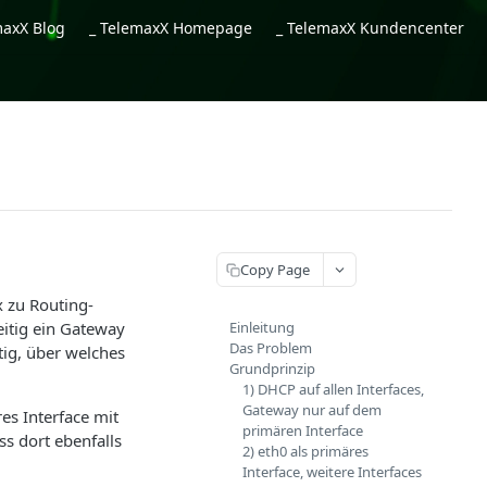
maxX Blog
_ TelemaxX Homepage
_ TelemaxX Kundencenter
Copy Page
 zu Routing-
itig ein Gateway
Einleitung
Das Problem
tig, über welches
Grundprinzip
1) DHCP auf allen Interfaces,
Gateway nur auf dem
es Interface mit
primären Interface
s dort ebenfalls
2) eth0 als primäres
Interface, weitere Interfaces