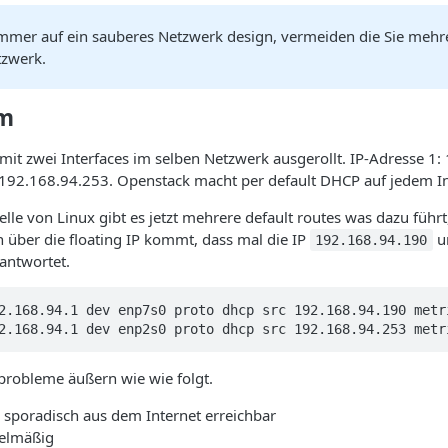
immer auf ein sauberes Netzwerk design, vermeiden die Sie mehre
tzwerk.
em
mit zwei Interfaces im selben Netzwerk ausgerollt. IP-Adresse 1
 192.168.94.253. Openstack macht per default DHCP auf jedem In
elle von Linux gibt es jetzt mehrere default routes was dazu führ
 über die floating IP kommt, dass mal die IP
u
192.168.94.190
antwortet.
2.168.94.1 dev enp7s0 proto dhcp src 192.168.94.190 metri
2.168.94.1 dev enp2s0 proto dhcp src 192.168.94.253 metr
probleme äußern wie wie folgt.
r sporadisch aus dem Internet erreichbar
gelmäßig