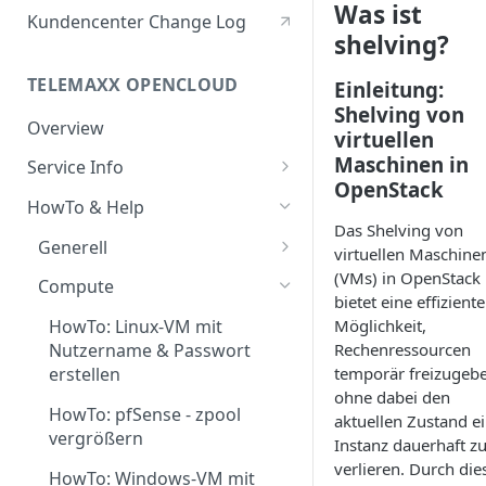
Was ist
Berechtigte Personen
Kundencenter Change Log
shelving?
TELEMAXX OPENCLOUD
Einleitung:
Shelving von
Overview
virtuellen
Maschinen in
Service Info
OpenStack
Service Portal
HowTo & Help
Das Shelving von
Service Access & Ports
Generell
virtuellen Maschine
Projects & User Roles
HowTo: Login
(VMs) in OpenStack
Compute
bietet eine effiziente
Project Quotas
HowTo: Application
Möglichkeit,
HowTo: Linux-VM mit
Credentials
Rechenressourcen
Nutzername & Passwort
Features & Functions
temporär freizugeb
erstellen
HowTo: Windows Server
Flavors
ohne dabei den
Installation mit eigener ISO
HowTo: pfSense - zpool
aktuellen Zustand e
Images
vergrößern
HowTo: Eigene ISOs in der
Instanz dauerhaft z
OpenCloud verwenden
verlieren. Durch die
Compute Storage
HowTo: Windows-VM mit