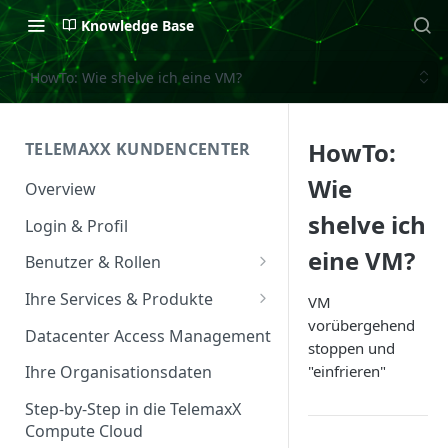
Knowledge Base
HowTo: Wie shelve ich eine VM?
HowTo:
TELEMAXX KUNDENCENTER
Wie
Overview
shelve ich
Login & Profil
eine VM?
Benutzer & Rollen
Benutzer verwalten
Ihre Services & Produkte
VM
vorübergehend
Rollen & Rechte
Services Overview
Datacenter Access Management
stoppen und
Service Management
"einfrieren"
Ihre Organisationsdaten
Service & Vertrag
Step-by-Step in die TelemaxX
Compute Cloud
Ansprechpartner &