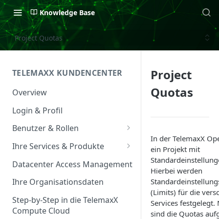
Knowledge Base
Project Quotas
Project
TELEMAXX KUNDENCENTER
Quotas
Overview
Login & Profil
Benutzer & Rollen
In der TelemaxX Op
Benutzer verwalten
Ihre Services & Produkte
ein Projekt mit
Rollen & Rechte
Services Overview
Standardeinstellunge
Datacenter Access Management
Hierbei werden
Service Management
Standardeinstellung
Ihre Organisationsdaten
(Limits) für die ver
Service & Vertrag
Step-by-Step in die TelemaxX
Services festgelegt.
Compute Cloud
Ansprechpartner &
sind die Quotas aufg