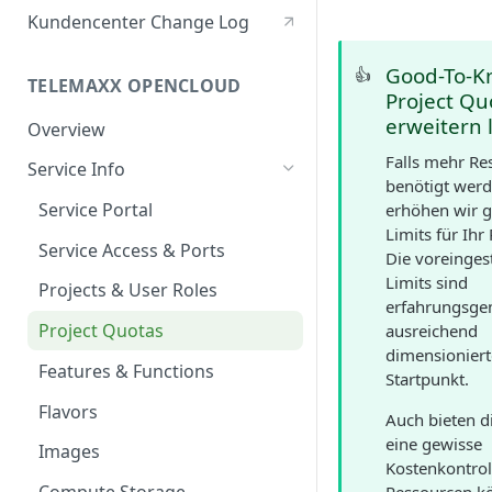
Berechtigte Personen
Kundencenter Change Log
Good-To-K
👍
TELEMAXX OPENCLOUD
Project Qu
erweitern 
Overview
Falls mehr Re
Service Info
benötigt werd
Service Portal
erhöhen wir g
Limits für Ihr 
Service Access & Ports
Die voreingest
Limits sind
Projects & User Roles
erfahrungsge
Project Quotas
ausreichend
dimensioniert
Features & Functions
Startpunkt.
Flavors
Auch bieten d
eine gewisse
Images
Kostenkontrol