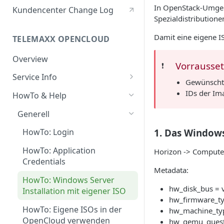
Berechtigte Personen
In OpenStack-Umgebu
Kundencenter Change Log
Spezialdistribution
Damit eine eigene I
TELEMAXX OPENCLOUD
Overview
Vorrausse
❗️
Service Info
Gewünscht
Service Portal
IDs der Im
HowTo & Help
Service Access & Ports
Generell
Projects & User Roles
1. Das Windows
HowTo: Login
Project Quotas
HowTo: Application
Horizon -> Compute 
Credentials
Features & Functions
Metadata:
HowTo: Windows Server
Flavors
hw_disk_bus = v
Installation mit eigener ISO
hw_firmware_ty
Images
HowTo: Eigene ISOs in der
hw_machine_ty
Compute Storage
OpenCloud verwenden
hw_qemu_guest