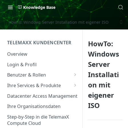
Knowledge Base
HowTo: Windows Server Installation mit eigener ISO
HowTo:
TELEMAXX KUNDENCENTER
Windows
Overview
Server
Login & Profil
Installati
Benutzer & Rollen
on mit
Benutzer verwalten
Ihre Services & Produkte
eigener
Rollen & Rechte
Services Overview
Datacenter Access Management
ISO
Service Management
Ihre Organisationsdaten
Service & Vertrag
Step-by-Step in die TelemaxX
Compute Cloud
Ansprechpartner &