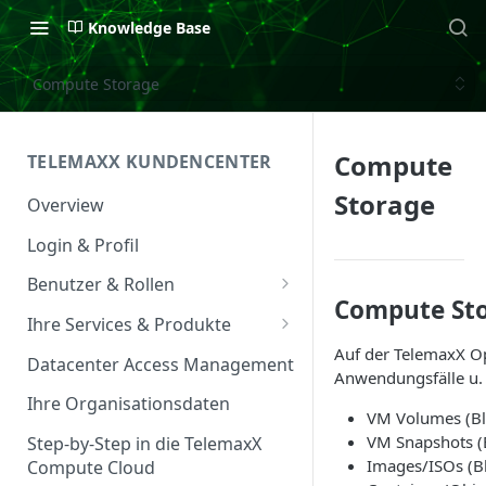
Knowledge Base
Compute Storage
Compute
TELEMAXX KUNDENCENTER
Storage
Overview
Login & Profil
Benutzer & Rollen
Compute St
Benutzer verwalten
Ihre Services & Produkte
Auf der TelemaxX O
Rollen & Rechte
Services Overview
Datacenter Access Management
Anwendungsfälle u. 
Service Management
Ihre Organisationsdaten
VM Volumes (Bl
Service & Vertrag
VM Snapshots (
Step-by-Step in die TelemaxX
Images/ISOs (B
Compute Cloud
Ansprechpartner &