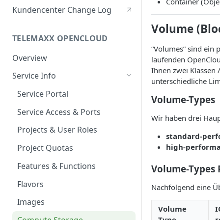
Container (Obje
Berechtigte Personen
Kundencenter Change Log
Volume (Blo
TELEMAXX OPENCLOUD
“Volumes” sind ein p
Overview
laufenden OpenClou
Ihnen zwei Klassen 
Service Info
unterschiedliche Lim
Service Portal
Volume-Types
Service Access & Ports
Wir haben drei Hau
Projects & User Roles
standard-per
high-perform
Project Quotas
Features & Functions
Volume-Types 
Flavors
Nachfolgend eine Ü
Images
Volume
I
Type
r