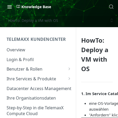
Knowledge Base
HowTo: Deploy a VM with OS
HowTo:
TELEMAXX KUNDENCENTER
Deploy a
Overview
VM with
Login & Profil
OS
Benutzer & Rollen
Benutzer verwalten
Ihre Services & Produkte
Rollen & Rechte
Services Overview
Datacenter Access Management
1. Im Service Cata
Service Management
Ihre Organisationsdaten
eine OS-Vorlag
Service & Vertrag
Step-by-Step in die TelemaxX
auswählen
Compute Cloud
"Anfordern" kli
Ansprechpartner &