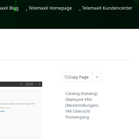
maxX Blog
_ TelemaxX Homepage
_ TelemaxX Kundencenter
Copy Page
Catalog (Katalog)
Deployed VMs
(Bereitstellungen)
VM Übersicht
Posteingang