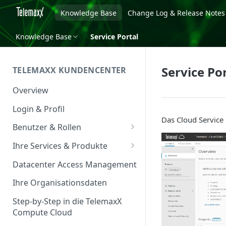
Knowledge Base
Change Log & Release Notes
Knowledge Base
Service Portal
Service Po
TELEMAXX KUNDENCENTER
Overview
Login & Profil
Das Cloud Service 
Benutzer & Rollen
Benutzer verwalten
Ihre Services & Produkte
Rollen & Rechte
Services Overview
Datacenter Access Management
Service Management
Ihre Organisationsdaten
Service & Vertrag
Step-by-Step in die TelemaxX
Compute Cloud
Ansprechpartner &