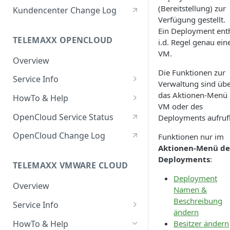
Berechtigte Personen
(Bereitstellung) zur
Kundencenter Change Log
Verfügung gestellt.
Ein Deployment enth
TELEMAXX OPENCLOUD
i.d. Regel genau ein
VM.
Overview
Die Funktionen zur
Service Info
Verwaltung sind üb
Service Portal
das Aktionen-Menü 
HowTo & Help
VM oder des
Service Access & Ports
Generell
OpenCloud Service Status
Deployments aufruf
HowTo: Login
Projects & User Roles
Compute
OpenCloud Change Log
Funktionen nur im
HowTo: Application
HowTo: Linux-VM mit
Aktionen-Menü de
Project Quotas
Network
Credentials
Nutzername & Passwort
Deployments
:
Allgemeine Informationen
TELEMAXX VMWARE CLOUD
erstellen
Features & Functions
Volumes & Block Storage
HowTo: Windows Server
Deployment
HowTo: Router
HowTo: Volume-Type ändern
Overview
Installation mit eigener ISO
HowTo: pfSense - zpool
Flavors
Backup
Namen &
(Performance)
vergrößern
Beschreibung
HowTo: Sicherheitsgruppen
HowTo: Dateizugriff auf
Service Info
HowTo: Eigene ISOs in der
Images
Load Balancer
ändern
erstellen und verwalten
HowTo: Mehrere Volumes an
Backups (Snapshot Mount)
OpenCloud verwenden
HowTo: Windows-VM mit
Service Portal
HowTo: Load Balancing mit
HowTo & Help
Besitzer ändern
einer Windows-Instanz
Compute Storage
DNS
lokalem Administrator-