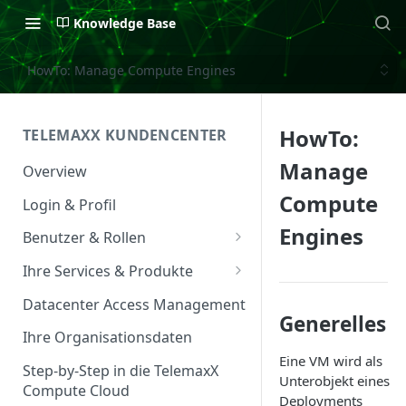
Knowledge Base
HowTo: Manage Compute Engines
HowTo:
TELEMAXX KUNDENCENTER
Manage
Overview
Compute
Login & Profil
Engines
Benutzer & Rollen
Benutzer verwalten
Ihre Services & Produkte
Rollen & Rechte
Services Overview
Datacenter Access Management
Generelles
Service Management
Ihre Organisationsdaten
Eine VM wird als
Service & Vertrag
Step-by-Step in die TelemaxX
Unterobjekt eines
Compute Cloud
Ansprechpartner &
Deployments