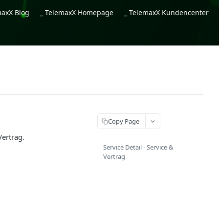
maxX Blog
_ TelemaxX Homepage
_ TelemaxX Kundencenter
Copy Page
Vertrag.
Service Detail - Service &
Vertrag