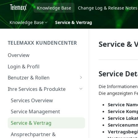
Knowledge Base
Change Log & Release Notes
Knowledge Base
Service & Vertrag
Service & 
TELEMAXX KUNDENCENTER
Overview
Login & Profil
Service Det
Benutzer & Rollen
Die Informationen 
Benutzer verwalten
Ihre Services & Produkte
Die angezeigten Fe
Rollen & Rechte
Services Overview
Service Nam
Service Kom
Service Management
Service Loka
Service & Vertrag
Servicenum
Vertragsbeg
Ansprechpartner &