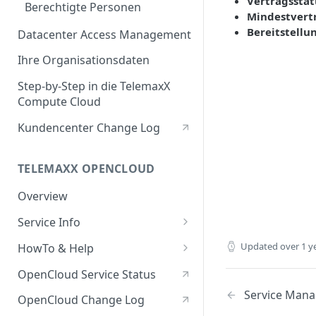
Vertragsstat
Berechtigte Personen
Mindestvertr
Bereitstellu
Datacenter Access Management
Ihre Organisationsdaten
Step-by-Step in die TelemaxX
Compute Cloud
Kundencenter Change Log
TELEMAXX OPENCLOUD
Overview
Service Info
Service Portal
Updated
over 1 y
HowTo & Help
Service Access & Ports
Generell
OpenCloud Service Status
HowTo: Login
Projects & User Roles
Compute
Service Man
OpenCloud Change Log
HowTo: Application
HowTo: Linux-VM mit