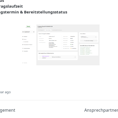
us
agslaufzeit
ngstermin & Bereitstellungsstatus
ear ago
agement
Ansprechpartner