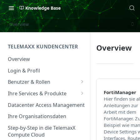
Knowledge Base
Overview
Overview
TELEMAXX KUNDENCENTER
Overview
Login & Profil
Benutzer & Rollen
Benutzer verwalten
FortiManager
Ihre Services & Produkte
Hier finden sie al
Rollen & Rechte
Services Overview
Datacenter Access Management
Anleitungen zur
Arbeit mit dem
Service Management
Ihre Organisationsdaten
FortiManager. Z
Beispiel wie ma
Service & Vertrag
Step-by-Step in die TelemaxX
Device Settings 
Compute Cloud
Ansprechpartner &
Interfaces, Rout