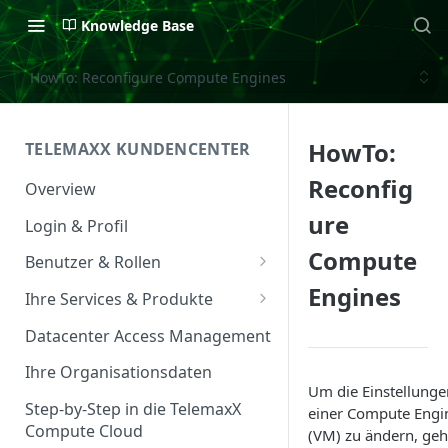
Knowledge Base
HowTo: Reconfigure Compute Engines
HowTo:
TELEMAXX KUNDENCENTER
Reconfig
Overview
ure
Login & Profil
Compute
Benutzer & Rollen
Engines
Benutzer verwalten
Ihre Services & Produkte
Rollen & Rechte
Services Overview
Datacenter Access Management
Service Management
Ihre Organisationsdaten
Um die Einstellunge
Service & Vertrag
Step-by-Step in die TelemaxX
einer Compute Engi
Compute Cloud
(VM) zu ändern, ge
Ansprechpartner &