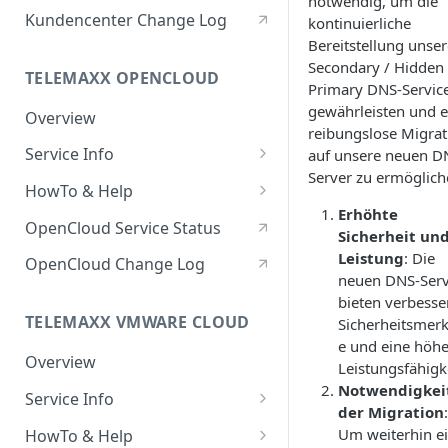
notwendig, um die
Berechtigte Personen
Kundencenter Change Log
kontinuierliche
Bereitstellung unser
Secondary / Hidden
TELEMAXX OPENCLOUD
Primary DNS-Servic
gewährleisten und e
Overview
reibungslose Migrat
Service Info
auf unsere neuen D
Server zu ermöglich
Service Portal
HowTo & Help
Erhöhte
Service Access & Ports
Generell
OpenCloud Service Status
Sicherheit un
HowTo: Login
Projects & User Roles
Compute
Leistung
: Die
OpenCloud Change Log
neuen DNS-Ser
HowTo: Application
HowTo: Linux-VM mit
Project Quotas
Network
bieten verbesse
Credentials
Nutzername & Passwort
Allgemeine Informationen
TELEMAXX VMWARE CLOUD
Sicherheitsmer
erstellen
Features & Functions
Volumes & Block Storage
HowTo: Windows Server
e und eine höh
HowTo: Router
HowTo: Volume-Type ändern
Overview
Installation mit eigener ISO
HowTo: pfSense - zpool
Flavors
Backup
Leistungsfähigke
(Performance)
vergrößern
Notwendigkei
HowTo: Sicherheitsgruppen
HowTo: Dateizugriff auf
Service Info
HowTo: Eigene ISOs in der
Images
Load Balancer
der Migration
:
erstellen und verwalten
HowTo: Mehrere Volumes an
Backups (Snapshot Mount)
OpenCloud verwenden
HowTo: Windows-VM mit
Service Portal
HowTo: Load Balancing mit
Um weiterhin e
HowTo & Help
einer Windows-Instanz
Compute Storage
DNS
lokalem Administrator-