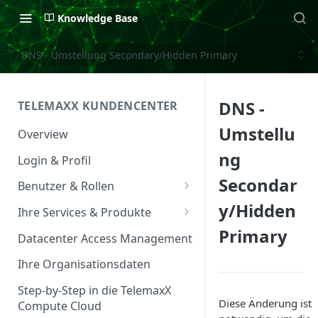
Knowledge Base
DNS - Umstellung Secondary/Hidden Primary
DNS -
TELEMAXX KUNDENCENTER
Umstellu
Overview
ng
Login & Profil
Secondar
Benutzer & Rollen
y/Hidden
Benutzer verwalten
Ihre Services & Produkte
Primary
Rollen & Rechte
Services Overview
Datacenter Access Management
Service Management
Ihre Organisationsdaten
Service & Vertrag
Step-by-Step in die TelemaxX
Diese Änderung ist
Compute Cloud
Ansprechpartner &