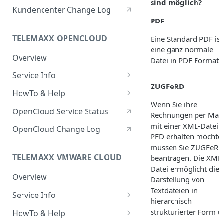
sind möglich?
Berechtigte Personen
Kundencenter Change Log
PDF
TELEMAXX OPENCLOUD
Eine Standard PDF is
eine ganz normale
Overview
Datei in PDF Format
Service Info
ZUGFeRD
Service Portal
HowTo & Help
Wenn Sie ihre
Service Access & Ports
Generell
OpenCloud Service Status
Rechnungen per Mai
HowTo: Login
Projects & User Roles
Compute
mit einer XML-Datei
OpenCloud Change Log
PFD erhalten möcht
HowTo: Application
HowTo: Linux-VM mit
Project Quotas
Network
müssen Sie ZUGFe
Credentials
Nutzername & Passwort
Allgemeine Informationen
TELEMAXX VMWARE CLOUD
beantragen. Die XM
erstellen
Features & Functions
Volumes & Block Storage
HowTo: Windows Server
Datei ermöglicht die
HowTo: Router
HowTo: Volume-Type ändern
Overview
Installation mit eigener ISO
HowTo: pfSense - zpool
Flavors
Backup
Darstellung von
(Performance)
vergrößern
Textdateien in
HowTo: Sicherheitsgruppen
HowTo: Dateizugriff auf
Service Info
HowTo: Eigene ISOs in der
Images
Load Balancer
hierarchisch
erstellen und verwalten
HowTo: Mehrere Volumes an
Backups (Snapshot Mount)
OpenCloud verwenden
HowTo: Windows-VM mit
Service Portal
HowTo: Load Balancing mit
strukturierter Form
HowTo & Help
einer Windows-Instanz
Compute Storage
DNS
lokalem Administrator-