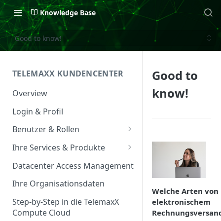
Knowledge Base
Good to know!
Good to
TELEMAXX KUNDENCENTER
know!
Overview
Login & Profil
Benutzer & Rollen
Benutzer verwalten
Ihre Services & Produkte
Rollen & Rechte
Services Overview
Datacenter Access Management
Service Management
Ihre Organisationsdaten
Welche Arten von
Service & Vertrag
Step-by-Step in die TelemaxX
elektronischem
Compute Cloud
Rechnungsversan
Ansprechpartner &