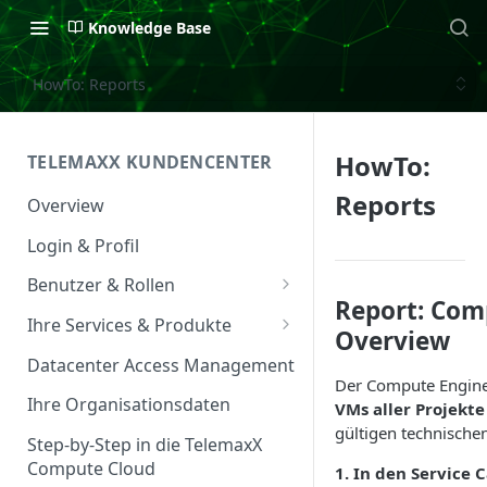
Knowledge Base
HowTo: Reports
HowTo:
TELEMAXX KUNDENCENTER
Reports
Overview
Login & Profil
Benutzer & Rollen
Report: Com
Benutzer verwalten
Ihre Services & Produkte
Overview
Rollen & Rechte
Services Overview
Datacenter Access Management
Der Compute Engine
Service Management
Ihre Organisationsdaten
VMs aller Projekte
gültigen technischen
Service & Vertrag
Step-by-Step in die TelemaxX
Compute Cloud
1. In den Service 
Ansprechpartner &