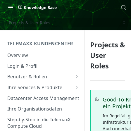
Knowledge Base
Projects & User Roles
Projects &
TELEMAXX KUNDENCENTER
User
Overview
Roles
Login & Profil
Benutzer & Rollen
Benutzer verwalten
Ihre Services & Produkte
Rollen & Rechte
Services Overview
Datacenter Access Management
Good-To-Kn
👍
ein Projekt
Service Management
Ihre Organisationsdaten
Im Regelfall 
Service & Vertrag
Step-by-Step in die TelemaxX
Infrastruktur 
Compute Cloud
Ansprechpartner &
Auch innerhal