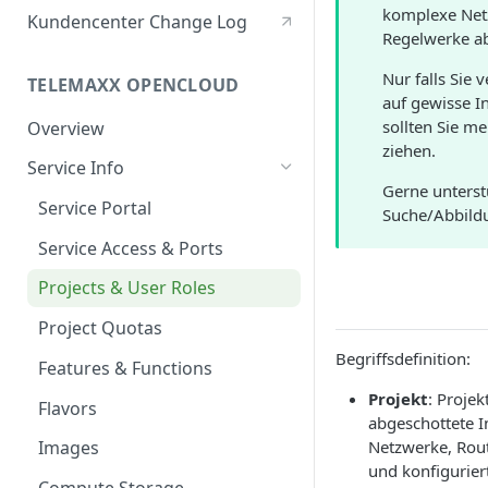
Berechtigte Personen
komplexe Netz
Kundencenter Change Log
Regelwerke a
Nur falls Sie
TELEMAXX OPENCLOUD
auf gewisse I
sollten Sie m
Overview
ziehen.
Service Info
Gerne unterst
Service Portal
Suche/Abbild
Service Access & Ports
Projects & User Roles
Project Quotas
Begriffsdefinition:
Features & Functions
Projekt
: Projek
Flavors
abgeschottete I
Netzwerke, Rout
Images
und konfigurier