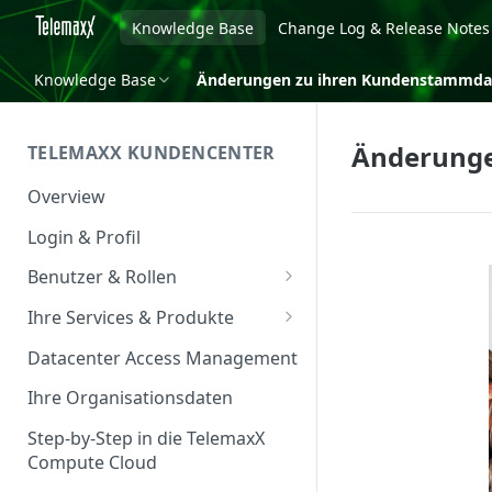
Knowledge Base
Change Log & Release Notes
Knowledge Base
Änderungen zu ihren Kundenstammda
Änderunge
TELEMAXX KUNDENCENTER
Overview
Login & Profil
Benutzer & Rollen
Benutzer verwalten
Ihre Services & Produkte
Rollen & Rechte
Services Overview
Datacenter Access Management
Service Management
Ihre Organisationsdaten
Service & Vertrag
Step-by-Step in die TelemaxX
Compute Cloud
Ansprechpartner &