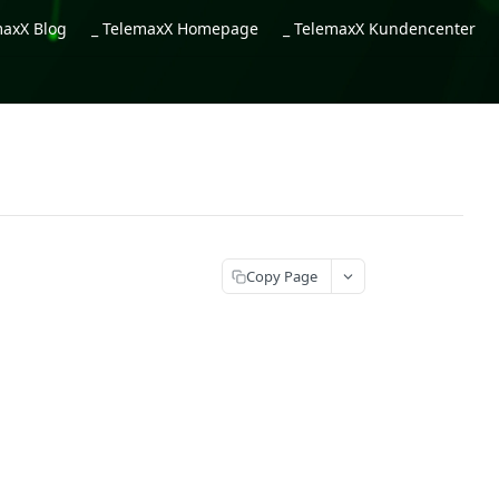
maxX Blog
_ TelemaxX Homepage
_ TelemaxX Kundencenter
Copy Page